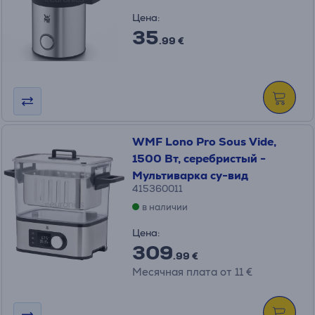
Цена:
35
.99 €
WMF Lono Pro Sous Vide,
1500 Вт, серебристый -
Мультиварка су-вид
415360011
в наличии
Цена:
309
.99 €
Месячная плата от 11 €