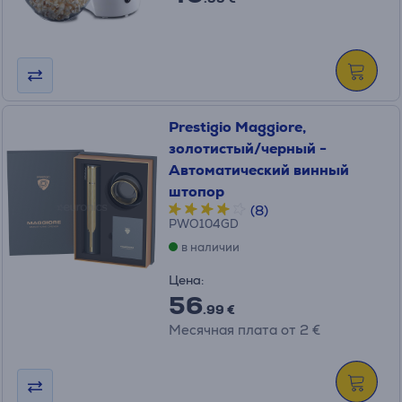
Prestigio Maggiore,
золотистый/черный -
Автоматический винный
штопор
(8)
PWO104GD
в наличии
Цена:
56
.99 €
Месячная плата от 2 €