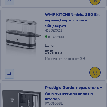
WMF KITCHENminis, 250 Вт,
черный/нерж. сталь -
Яйцеварка
415020011
в наличии
Цена:
55
.99 €
Месячная плата от 2 €
Prestigio Garda, нерж. сталь -
Автоматический винный
штопор
PWO105SL