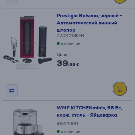
Prestigio Bolsena, черный -
Автоматический винный
штопор
PWO101BKEN
в наличии
Цена:
39
.99 €
WMF KITCHENminis, 56 Вт,
нерж. сталь - Яйцеварка
415220011
в наличии