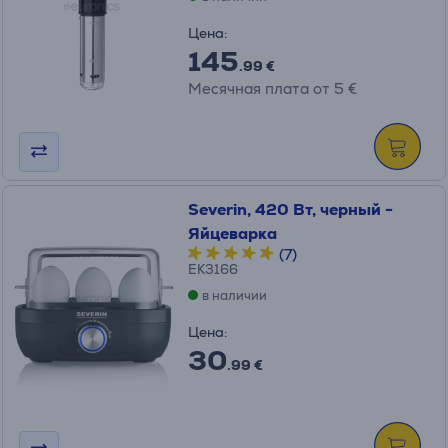
Цена:
145
.99 €
Месячная плата от 5 €
Severin, 420 Вт, черный -
Яйцеварка
(7)
EK3166
в наличии
Цена:
30
.99 €