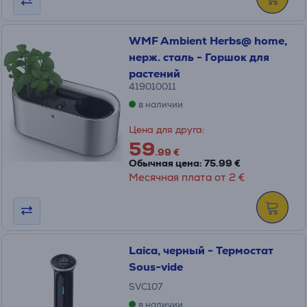
WMF Ambient Herbs@ home,
нерж. сталь - Горшок для
растений
419010011
в наличии
Цена для друга:
59
.99 €
Обычная цена: 75.99 €
Месячная плата от 2 €
Laica, черный - Термостат
Sous-vide
SVC107
в наличии