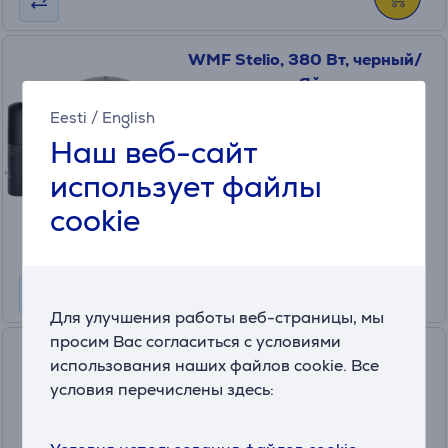
WMF Stelio, 380 Вт, черный/
нерж. сталь - Яйцеварка
415070011
Eesti
/
English
в наличии
Наш веб-сайт
Цена:
использует файлы
59
.99 €
cookie
Месячная плата от 2 €
Для улучшения работы веб-страницы, мы
просим Вас согласиться с условиями
WMF Ambient, нерж. сталь -
использования наших файлов cookie. Все
Охладитель для вина и
условия перечислены здесь:
шампанского
415400011
в наличии