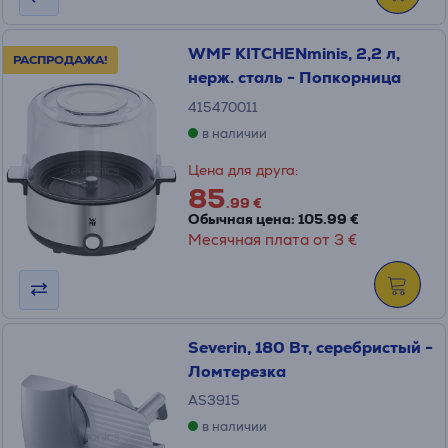
WMF KITCHENminis, 2,2 л,
РАСПРОДАЖА!
нерж. сталь - Попкорница
415470011
в наличии
Цена для друга:
85
.99 €
Обычная цена: 105.99 €
Месячная плата от 3 €
Severin, 180 Вт, серебристый -
Ломтерезка
AS3915
в наличии