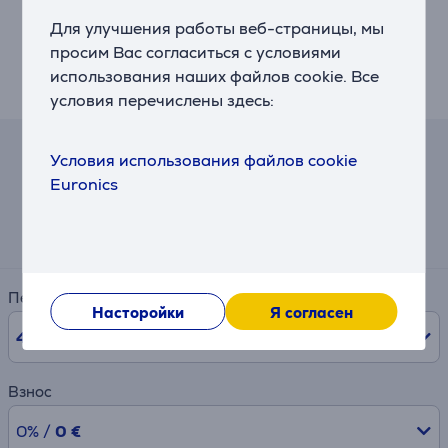
• Экономичная и быстрая доставка запчастей для
Для улучшения работы веб-страницы, мы
изделий более 15 лет
просим Вас согласиться с условиями
• 6200 авторизованных сервисных центров по всему
использования наших файлов cookie. Все
миру
условия перечислены здесь:
Условия использования файлов cookie
Калькулятор
Euronics
Примерный размер ежемесячного платежа
3 €
Период
Насторойки
Я согласен
48
мес.
Взнос
0% /
0 €