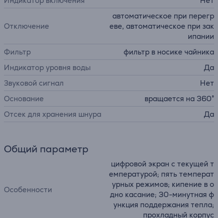
Индикатор включения
Нет
автоматическое при перегр
Отключение
еве, автоматическое при зак
ипании
Фильтр
фильтр в носике чайника
Индикатор уровня воды
Да
Звуковой сигнал
Нет
Основание
вращается на 360°
Отсек для хранения шнура
Да
Общий параметр
цифровой экран с текущей т
емпературой; пять температ
урных режимов; кипение в о
Особенности
дно касание; 30-минутная ф
ункция поддержания тепла;
прохладный корпус