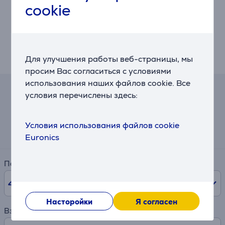
Датчик температуры
cookie
Проверяйте температуру воды, даже если чайник не
на подставке.
Металлический корпус с мягкой ручкой
Прочный, надежный и удобный в обращении.
Для улучшения работы веб-страницы, мы
просим Вас согласиться с условиями
использования наших файлов cookie. Все
условия перечислены здесь:
Калькулятор
Примерный размер ежемесячного платежа
Условия использования файлов cookie
7 €
Euronics
Период
48
мес.
Насторойки
Я согласен
Взнос