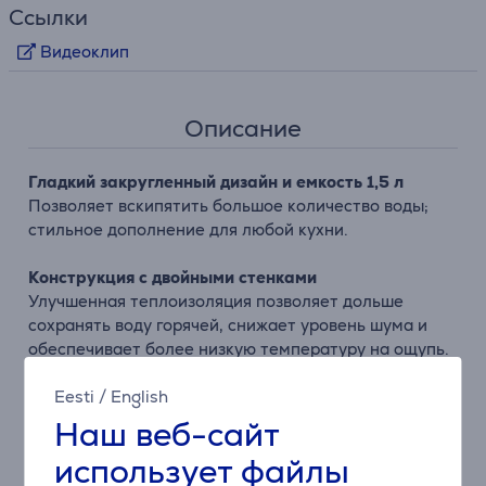
Ссылки
Видеоклип
Описание
Гладкий закругленный дизайн и емкость 1,5 л
Позволяет вскипятить большое количество воды;
стильное дополнение для любой кухни.
Конструкция с двойными стенками
Улучшенная теплоизоляция позволяет дольше
сохранять воду горячей, снижает уровень шума и
обеспечивает более низкую температуру на ощупь.
Eesti
/
English
Регулируемая температура от 50°C до 100°C
Выберите нужную температуру приготовления:
Наш веб-сайт
горячая вода для напитков, кипящая для бульонов.
использует файлы