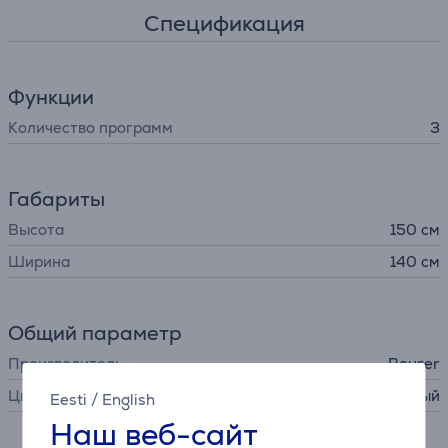
Спецификация
Функции
Количество программ
3
Габариты
Высота
150 см
Ширина
140 см
Общий параметр
Производитель
Beurer
Цвет
белый
Eesti
/
English
Наш веб-сайт