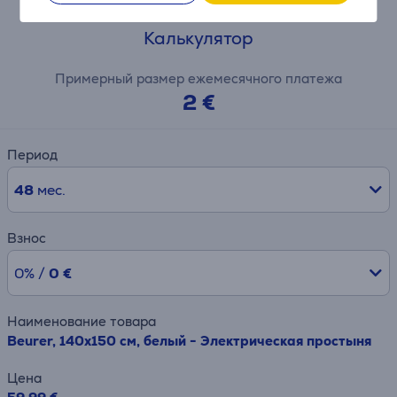
Калькулятор
Примерный размер ежемесячного платежа
2 €
Период
48
мес.
Взнос
0% /
0 €
Наименование товара
Beurer, 140x150 см, белый - Электрическая простыня
Цена