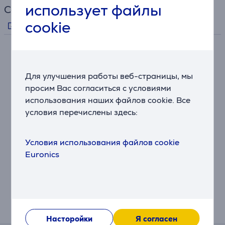
использует файлы
Ссылки
cookie
Информация производителя
Описание
Для улучшения работы веб-страницы, мы
Система безопасности Beurer BSS
просим Вас согласиться с условиями
Безопасность – это самый важный вопрос, если речь
использования наших файлов cookie. Все
идёт о гибком устройстве обогрева. Сенсорная
условия перечислены здесь:
технология предотвращает неправильное
использование в случае перегрева, обеспечивая
автоматическое выключение для повышения уровея
Условия использования файлов cookie
безопасности.
Euronics
Двойной обогрев
Достаточно велика для двоих! Двойная
электропростыня размера XXL подходит для двух
человек.
Насторойки
Я согласен