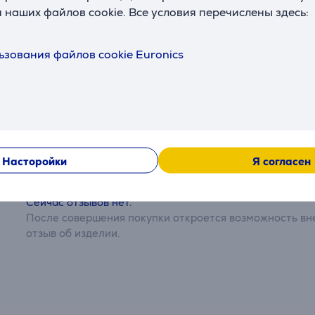
Питание
 наших файлов cookie. Все условия перечислены здесь:
Питание
от сети
ьзования файлов cookie Euronics
Отзывы
Насторойки
Я согласен
Сейчас отзывов нет.
После совершения покупки откроется возможность вне
отзыв об изделии.