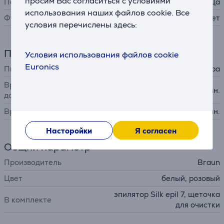
просим Вас согласиться с условиями
Подсветка
Да
использования наших файлов cookie. Все
Футляр
Нет
условия перечислены здесь:
Питание
Условия использования файлов cookie
Euronics
Питание
от аккумулятора
Время работы аккумулятора
40 мин.
до
Время зарядки
60 мин.
Насторойки
Я согласен
Общий параметр
Производитель
Braun
Цвет
белый, розовый
эпилятор Silk epil 7, щеточка
В комплекте
для очистки