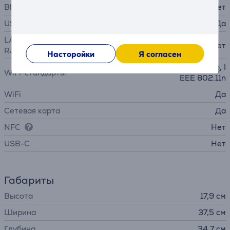
Bluetooth
Нет
USB-A 2.0
Да
LAN (сетевой интерфейс,
Нет
RJ45)
Насторойки
Я согласен
IEEE 802.11b, IEEE 802.11g, I
WiFi-стандарты
EEE 802.11n
WiFi
Да
Сетевая карта
Да
NFC
Нет
USB-C
Нет
Габариты
Высота
17,9 см
Ширина
37,5 см
Глубина
34,7 см