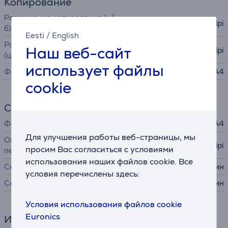
Копирование
Разрешение копирования (ч/
300x300 dpi
б)
Eesti
/
English
Разрешение копирования
Наш веб-сайт
300x300 dpi
(цв.)
использует файлы
Формат принтера
A4
cookie
Сканер
Формат принтера
A4
Для улучшения работы веб-страницы, мы
Оптическое разрешение
1200x2400 dpi
просим Вас согласиться с условиями
печати
использования наших файлов cookie. Все
Скорость сканирования (ч/б)
5,45 стр/мин
условия перечислены здесь:
Скорость сканирования (цв.)
2,14 стр/мин
Условия использования файлов cookie
Euronics
Интерфейсы