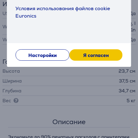
Интерфейсы
Условия использования файлов cookie
USB-A 2.0
Да
Euronics
IEEE 802.11b, IEEE 802.11g, I
WiFi-стандарты
EEE 802.11n
WiFi
Да
Насторойки
Я согласен
Габариты
Высота
23,7 см
Ширина
37,5 см
Глубина
34,7 см
Вес
5 кг
Описание
Экономьте до 90% печатных расходов с принтерами