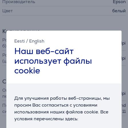
Производитель
Epson
Цвет
белый
Копирование
Разрешение копирования (ч/
Eesti
/
English
600x1200 dpi
б)
Наш веб-сайт
Разрешение копирования
использует файлы
600x1200 dpi
(цв.)
cookie
Сканер
Оптическое разрешение
1200x2400 dpi
печати
Для улучшения работы веб-страницы, мы
просим Вас согласиться с условиями
Поддерживаемые оп.
Windows 7, Windows 8, Wind
системы
ows 10, Windows 11
использования наших файлов cookie. Все
условия перечислены здесь: