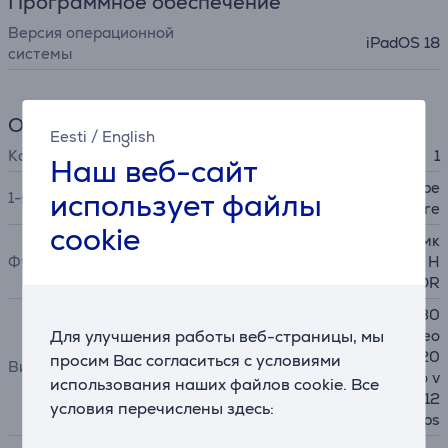
Программное обеспечение
Версия операционной
iPadOS 18
системы
Основная камера
Eesti
/
English
Количество задних камер
1
Наш веб-сайт
12MP Wide camera, ƒ/1.8 ape
использует файлы
1-я камера
rture
cookie
Панорама, Серийная съемк
Функции
а, Замедленное движение, H
DR
4K video @ 24 fps, 25 fps, 30
Для улучшения работы веб-страницы, мы
fps, 60 fps 1080p HD video
@ 25 fps, 30 fps, 60 fps 720
просим Вас согласиться с условиями
Видео
p HD video @ 30 fps Slo‑mo v
использования наших файлов cookie. Все
ideo support for 1080p @ 12
условия перечислены здесь:
0 fps, 240 fps