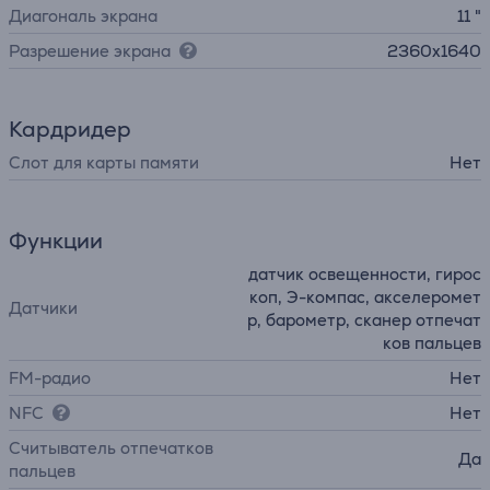
Диагональ экрана
11 "
Разрешение экрана
2360x1640
Кардридер
Слот для карты памяти
Нет
Функции
датчик освещенности, гирос
коп, Э-компас, акселеромет
Датчики
р, барометр, сканер отпечат
ков пальцев
FM-радио
Нет
NFC
Нет
Считыватель отпечатков
Да
пальцев