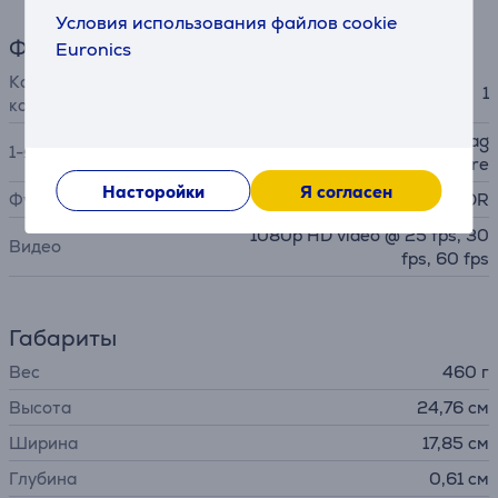
Условия использования файлов cookie
Фронтальная камера
Euronics
Количество фронтальных
1
камер
Landscape 12MP Center Stag
1-я камера
e camera ƒ/2.0 aperture
Насторойки
Я согласен
Функции
HDR
1080p HD video @ 25 fps, 30
Видео
fps, 60 fps
Габариты
Вес
460 г
Высота
24,76 см
Ширина
17,85 см
Глубина
0,61 см