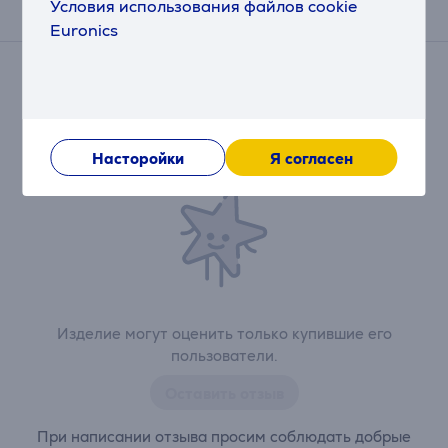
Условия использования файлов cookie
Отзывы
Euronics
Сейчас отзывов нет.
После совершения покупки откроется возможность
внести свой вклад и первым/первой оставить свой
отзыв об изделии.
Насторойки
Я согласен
Изделие могут оценить только купившие его
пользователи.
Оставить отзыв
При написании отзыва просим соблюдать добрые