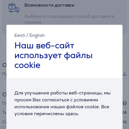
Возможности доставки
Выберите подходящий способ доставки в
корзине
Eesti
/
English
Наш веб-сайт
Спецификация
использует файлы
cookie
Общий параметр
Производитель
G.SKILL
Для улучшения работы веб-страницы, мы
Оперативная память
просим Вас согласиться с условиями
Память
32 GB
использования наших файлов cookie. Все
Тип памяти
DDR4
условия перечислены здесь:
Скорость
3200 MHz