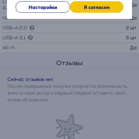
LAN (сетевой интерфейс,
Да
Насторойки
Я согласен
RJ45)
HDMI
Да
USB-A 2.0
2 шт
USB-A 3.1
5 шт
Wi-Fi
Да
Отзывы
Сейчас отзывов нет.
После совершения покупки откроется возможность
внести свой вклад и первым/первой оставить свой
отзыв об изделии.