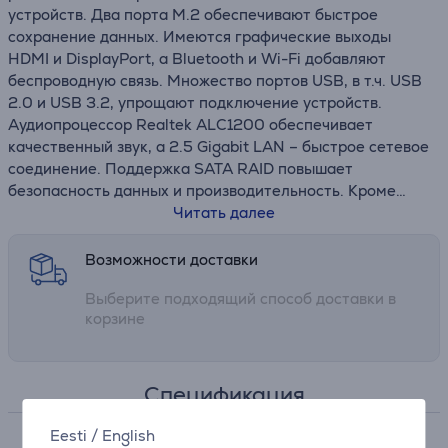
устройств. Два порта M.2 обеспечивают быстрое
сохранение данных. Имеются графические выходы
HDMI и DisplayPort, а Bluetooth и Wi-Fi добавляют
беспроводную связь. Множество портов USB, в т.ч. USB
2.0 и USB 3.2, упрощают подключение устройств.
Аудиопроцессор Realtek ALC1200 обеспечивает
качественный звук, а 2.5 Gigabit LAN – быстрое сетевое
соединение. Поддержка SATA RAID повышает
безопасность данных и производительность. Кроме
того, имеется TPM Header для дополнительной
Читать далее
безопасности. Материнская плата AMD B550 ATX – это
мощный и универсальный выбор.
Возможности доставки
Выберите подходящий способ доставки в
корзине
Спецификация
Eesti
/
English