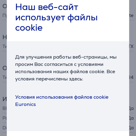
Наш веб-сайт
Общий параметр
использует файлы
Производитель
Gigabyte
cookie
Настольные компьютеры
Тип материнской платы
ATX
Для улучшения работы веб-страницы, мы
просим Вас согласиться с условиями
Оперативная память
использования наших файлов cookie. Все
Тип памяти
DDR4
условия перечислены здесь:
Условия использования файлов cookie
Интерфейсы
Euronics
Bluetooth
Да
Разъем для наушников
Да
DisplayPort
Да