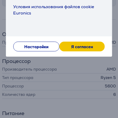
Условия использования файлов cookie
Euronics
Спецификация
Общий параметр
Производитель
AMD
Насторойки
Я согласен
Процессор
Производитель процессора
AMD
Тип процессора
Ryzen 5
Процессор
5600
Количество ядер
6
Питание