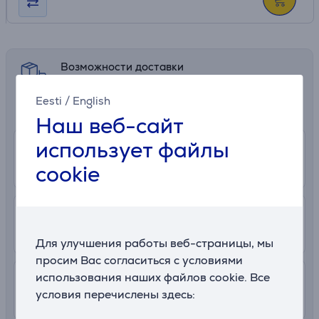
Возможности доставки
Выберите подходящий способ доставки в
Eesti
/
English
корзине
Наш веб-сайт
использует файлы
0 €
Получение в магазине
cookie
Подробнее
11. - 13. августа
2.99 €
В почтовый автомат
10. - 12. августа
Для улучшения работы веб-страницы, мы
просим Вас согласиться с условиями
использования наших файлов cookie. Все
7.99 €
Доставка в квартиру
условия перечислены здесь:
10. - 12. августа