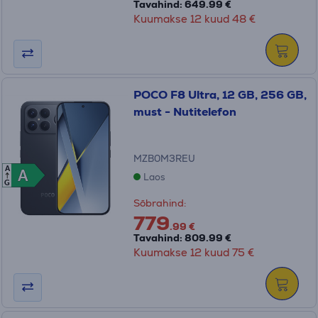
Tavahind: 649.99 €
Kuumakse 12 kuud 48 €
POCO F8 Ultra, 12 GB, 256 GB,
must - Nutitelefon
MZB0M3REU
A
A
A
Laos
G
Sõbrahind:
779
.99 €
Tavahind: 809.99 €
Kuumakse 12 kuud 75 €