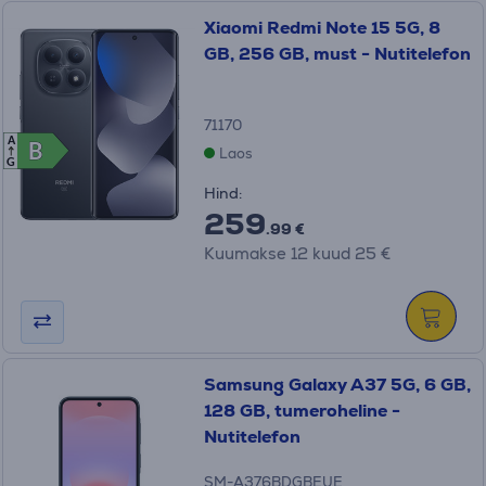
Xiaomi Redmi Note 15 5G, 8
GB, 256 GB, must - Nutitelefon
71170
A
B
B
Laos
G
Hind:
259
.99 €
Kuumakse 12 kuud 25 €
Samsung Galaxy A37 5G, 6 GB,
128 GB, tumeroheline -
Nutitelefon
SM-A376BDGBEUE