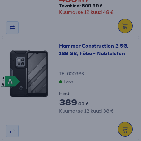
.99 €
Tavahind: 609.99 €
Kuumakse 12 kuud 48 €
Hammer Construction 2 5G,
128 GB, hõbe - Nutitelefon
TEL000966
A
A
A
Laos
G
Hind:
389
.99 €
Kuumakse 12 kuud 38 €