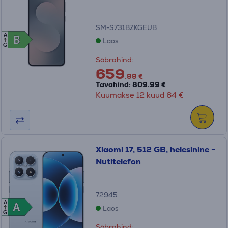
SM-S731BZKGEUB
A
B
B
Laos
G
Sõbrahind:
659
.99 €
Tavahind: 809.99 €
Kuumakse 12 kuud 64 €
Xiaomi 17, 512 GB, helesinine -
Nutitelefon
72945
A
A
A
Laos
G
Sõbrahind: