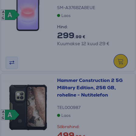
SM-A376BZABEUE
A
A
A
Laos
G
Hind:
299
.99 €
Kuumakse 12 kuud 29 €
Hammer Construction 2 5G
Military Edition, 256 GB,
roheline - Nutitelefon
TEL000987
A
A
A
Laos
G
Sõbrahind:
499