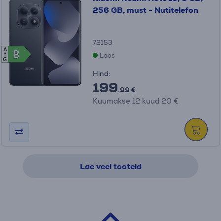
256 GB, must - Nutitelefon
72153
A
B
B
Laos
G
Hind:
199
.99 €
Kuumakse 12 kuud 20 €
Lae veel tooteid