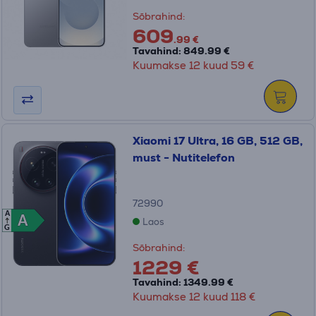
Sõbrahind:
609
.99 €
Tavahind: 849.99 €
Kuumakse 12 kuud 59 €
Xiaomi 17 Ultra, 16 GB, 512 GB,
must - Nutitelefon
72990
A
A
A
Laos
G
Sõbrahind:
1229 €
Tavahind: 1349.99 €
Kuumakse 12 kuud 118 €