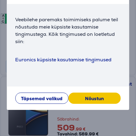
MZB0M60EU
A
A
A
Veebilehe paremaks toimimiseks palume teil
Laos
G
nõustuda meie küpsiste kasutamise
Hind:
tingimustega. Kõik tingimused on loetletud
599
.99 €
siin:
Kuumakse 12 kuud 58 €
Euronics küpsiste kasutamise tingimused
POCO F7 Pro 5G, 256 GB, must
- Nutitelefon
Täpsemad valikud
Nõustun
MZB0J9PEU
Laos
Sõbrahind:
509
.99 €
Tavahind: 569.99 €