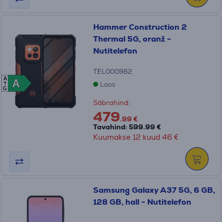
Hammer Construction 2
Thermal 5G, oranž -
Nutitelefon
TEL000962
A
A
A
Laos
G
Sõbrahind:
479
.99 €
Tavahind: 599.99 €
Kuumakse 12 kuud 46 €
Samsung Galaxy A37 5G, 6 GB,
128 GB, hall - Nutitelefon