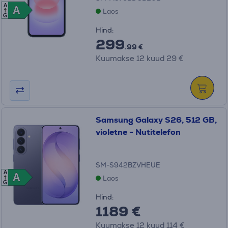
A
A
A
Laos
G
Hind:
299
.99 €
Kuumakse 12 kuud 29 €
Samsung Galaxy S26, 512 GB,
violetne - Nutitelefon
SM-S942BZVHEUE
A
A
A
Laos
G
Hind:
1189 €
Kuumakse 12 kuud 114 €