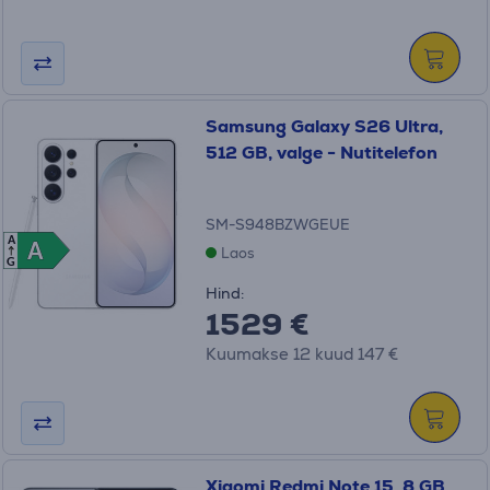
Samsung Galaxy S26 Ultra,
512 GB, valge - Nutitelefon
SM-S948BZWGEUE
A
A
A
Laos
G
Hind:
1529 €
Kuumakse 12 kuud 147 €
Xiaomi Redmi Note 15, 8 GB,