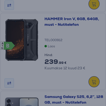
HAMMER Iron V, 6GB, 64GB,
must - Nutitelefon
TEL000912
A
B
B
Laos
G
Hind:
239
.99 €
Kuumakse 12 kuud 23 €
Samsung Galaxy S25, 6,2'', 128
GB, must - Nutitelefon