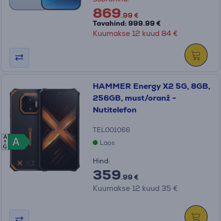
869
.99 €
Tavahind: 999.99 €
Kuumakse 12 kuud 84 €
HAMMER Energy X2 5G, 8GB,
256GB, must/oranž -
Nutitelefon
TEL001066
A
A
A
Laos
G
Hind:
359
.99 €
Kuumakse 12 kuud 35 €