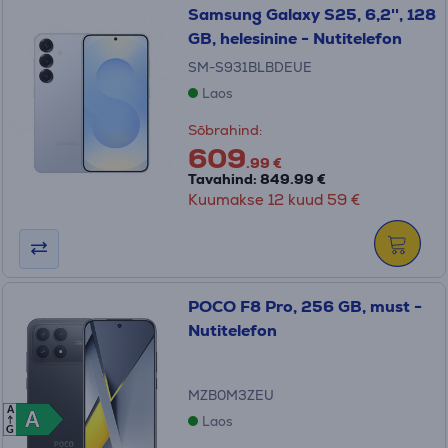
Samsung Galaxy S25, 6,2'', 128
GB, helesinine - Nutitelefon
SM-S931BLBDEUE
Laos
Sõbrahind:
609
.99 €
Tavahind: 849.99 €
Kuumakse 12 kuud 59 €
POCO F8 Pro, 256 GB, must -
Nutitelefon
MZB0M3ZEU
A
A
A
Laos
G