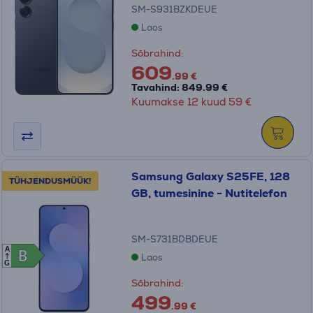
SM-S931BZKDEUE
Laos
Sõbrahind:
609
.99 €
Tavahind: 849.99 €
Kuumakse 12 kuud 59 €
Samsung Galaxy S25FE, 128
TÜHJENDUSMÜÜK!
GB, tumesinine - Nutitelefon
SM-S731BDBDEUE
A
B
B
Laos
G
Sõbrahind:
499
.99 €