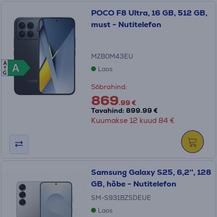
POCO F8 Ultra, 16 GB, 512 GB,
must - Nutitelefon
MZB0M43EU
A
A
A
Laos
G
Sõbrahind:
869
.99 €
Tavahind: 899.99 €
Kuumakse 12 kuud 84 €
Samsung Galaxy S25, 6,2'', 128
GB, hõbe - Nutitelefon
SM-S931BZSDEUE
Laos