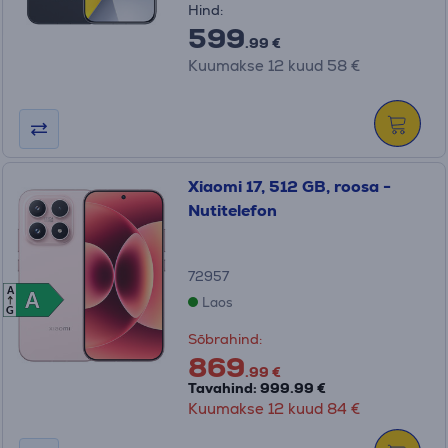
Hind:
599
.99 €
Kuumakse 12 kuud 58 €
Xiaomi 17, 512 GB, roosa -
Nutitelefon
72957
A
A
A
Laos
G
Sõbrahind:
869
.99 €
Tavahind: 999.99 €
Kuumakse 12 kuud 84 €