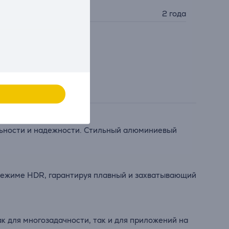
арантия производителя
2 года
ильности и надежности. Стильный алюминиевый
 режиме HDR, гарантируя плавный и захватывающий
ак для многозадачности, так и для приложений на