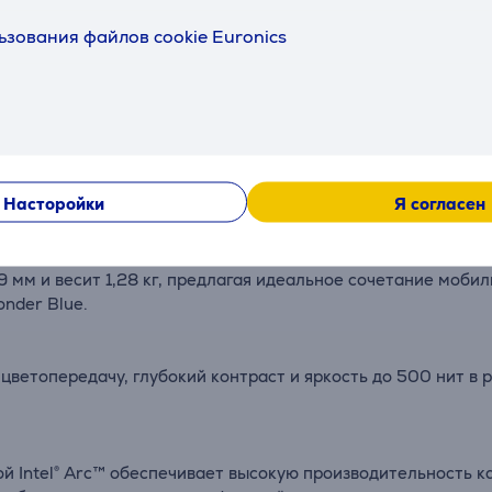
Г
ьзования файлов cookie Euronics
Описание
Насторойки
Я согласен
9 мм и весит 1,28 кг, предлагая идеальное сочетание моб
onder Blue.
ветопередачу, глубокий контраст и яркость до 500 нит в
кой Intel® Arc™ обеспечивает высокую производительность к