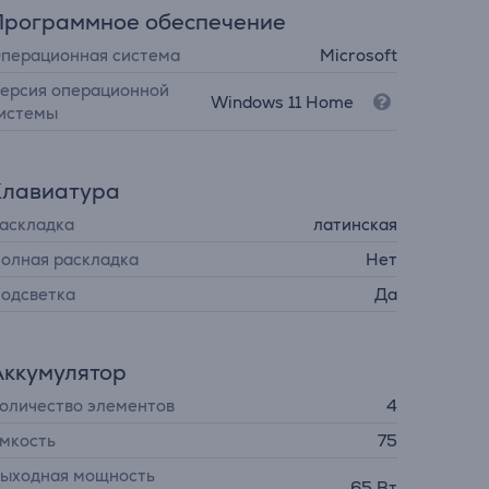
Программное обеспечение
перационная система
Microsoft
ерсия операционной
Windows 11 Home
истемы
Клавиатура
аскладка
латинская
олная раскладка
Нет
одсветка
Да
Аккумулятор
оличество элементов
4
мкость
75
ыходная мощность
65 Вт