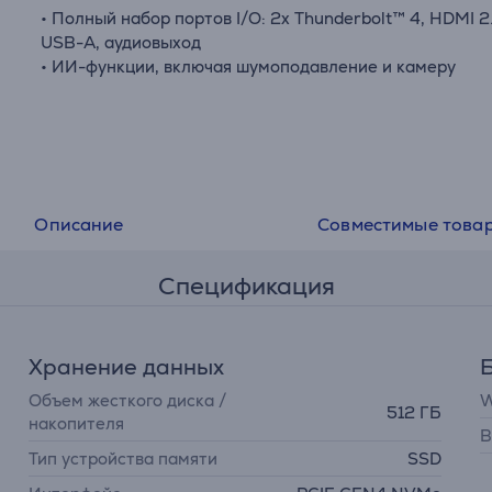
• Полный набор портов I/O: 2x Thunderbolt™ 4, HDMI 2.
USB-A, аудиовыход
• ИИ-функции, включая шумоподавление и камеру
Описание
Совместимые това
Спецификация
Хранение данных
Б
Объем жесткого диска /
W
512 ГБ
накопителя
B
Тип устройства памяти
SSD