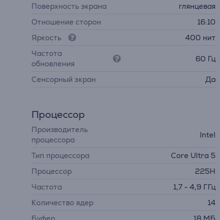
Поверхность экрана
глянцевая
Отношение сторон
16:10
Яркость
400 нит
Частота
60 Гц
обновления
Cенсорный экран
Да
Процессор
Производитель
Intel
процессора
Тип процессора
Core Ultra 5
Процессор
225H
Частота
1,7 - 4,9 ГГц
Количество ядер
14
Буфер
18 МБ