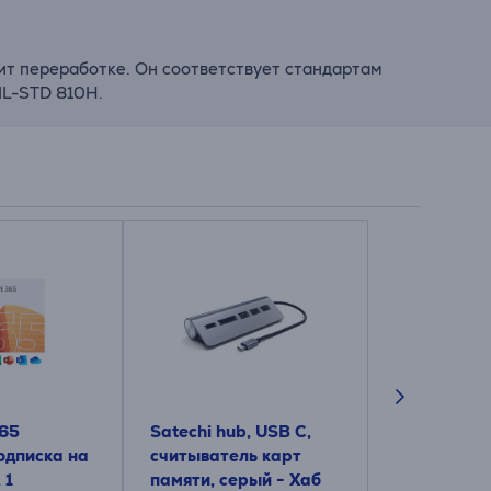
ит переработке. Он соответствует стандартам
IL-STD 810H.
365
Satechi hub, USB C,
Canyon NS-
подписка на
считыватель карт
Stand, 15,6
 1
памяти, серый - Хаб
Охлаждаю