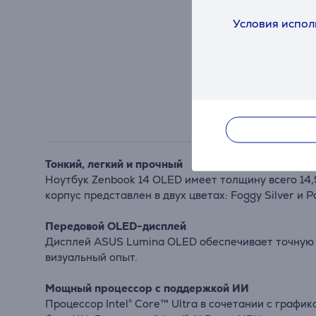
Условия испол
Тонкий, легкий и прочный
Ноутбук Zenbook 14 OLED имеет толщину всего 14,
корпус представлен в двух цветах: Foggy Silver и P
Передовой OLED-дисплей
Дисплей ASUS Lumina OLED обеспечивает точную ц
визуальный опыт.
Мощный процессор с поддержкой ИИ
Процессор Intel® Core™ Ultra в сочетании с графи