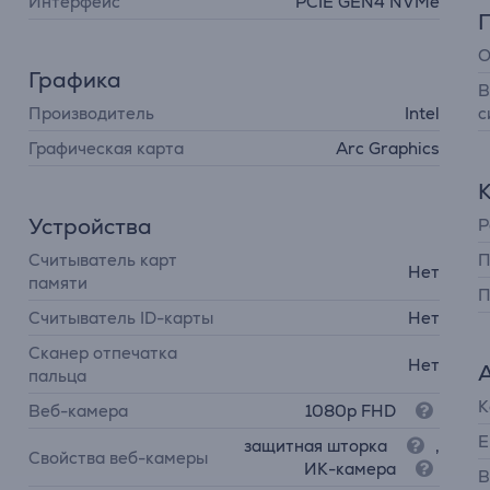
Интерфейс
PCIE GEN4 NVMe
О
Графика
В
Производитель
Intel
с
Графическая карта
Arc Graphics
Устройства
Р
Считыватель карт
П
Нет
памяти
П
Считыватель ID-карты
Нет
Сканер отпечатка
Нет
пальца
К
Веб-камера
1080p FHD
Е
защитная шторка
,
Свойства веб-камеры
ИК-камера
В