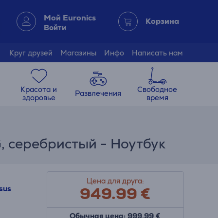
Мой Euronics
Корзина
Войти
Круг друзей
Магазины
Инфо
Написать нам
Красота и
Свободное
Развлечения
здоровье
время
NG, серебристый - Ноутбук
Цена для друга:
949.99
€
sus
Обычная цена: 999.99 €