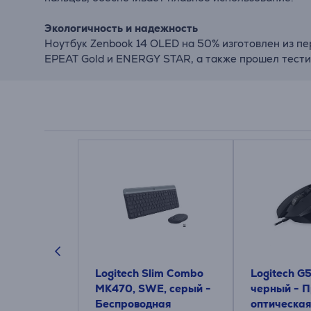
Экологичность и надежность
Ноутбук Zenbook 14 OLED на 50% изготовлен из пе
EPEAT Gold и ENERGY STAR, а также прошел тести
502 X,
Logitech Slim Combo
Logitech G
Проводная
MK470, SWE, серый -
черный - 
я мышь
Беспроводная
оптическа