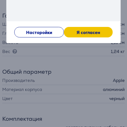
Габариты
Ширина
30,41 см
Насторойки
Я согласен
Глубина
21,5 см
Высота
1,13 см
Вес
1,24 кг
Общий параметр
Производитель
Apple
Материал корпуса
алюминий
Цвет
черный
Комплектация