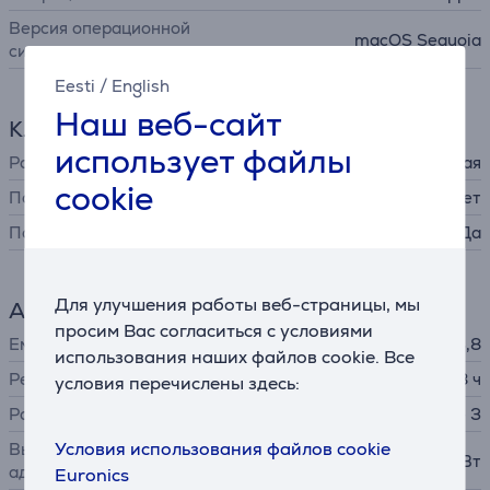
Версия операционной
macOS Sequoia
системы
Eesti
/
English
Наш веб-сайт
Клавиатура
использует файлы
Раскладка
русская
cookie
Полная раскладка
Нет
Подсветка
Да
Для улучшения работы веб-страницы, мы
Аккумулятор
просим Вас согласиться с условиями
Емкость
53,8
использования наших файлов cookie. Все
Ресурс аккумулятора до
18 ч
условия перечислены здесь:
Разъем адаптера питания
Apple MagSafe 3
Условия использования файлов cookie
Выходная мощность
30 Вт
адаптера питания
Euronics