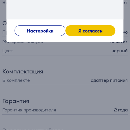
Вес
2,1 кг
Общий параметр
Насторойки
Я согласен
Производитель
Lenovo
Материал корпуса
пластик
Цвет
черный
Комплектация
В комплекте
адаптер питания
Гарантия
Гарантия производителя
2 года