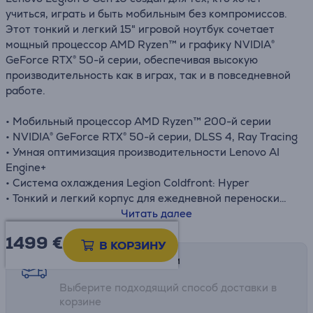
учиться, играть и быть мобильным без компромиссов.
Этот тонкий и легкий 15" игровой ноутбук сочетает
мощный процессор AMD Ryzen™ и графику NVIDIA®
GeForce RTX® 50-й серии, обеспечивая высокую
производительность как в играх, так и в повседневной
работе.
• Мобильный процессор AMD Ryzen™ 200-й серии
• NVIDIA® GeForce RTX® 50-й серии, DLSS 4, Ray Tracing
• Умная оптимизация производительности Lenovo AI
Engine+
• Система охлаждения Legion Coldfront: Hyper
• Тонкий и легкий корпус для ежедневной переноски
• Веб-камера 720p с защитной шторкой E-Shutter
Читать далее
• Быстрая зарядка и долгая работа аккумулятора
1499 €
В КОРЗИНУ
Возможности доставки
Выберите подходящий способ доставки в
корзине