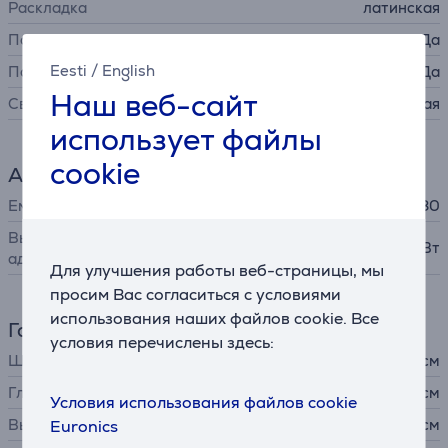
Раскладка
латинская
Полная раскладка
Да
Eesti
/
English
Подсветка
Да
Наш веб-сайт
Свойства подсветки
белая
использует файлы
cookie
Аккумулятор
Емкость
80
Выходная мощность
245 Вт
адаптера питания
Для улучшения работы веб-страницы, мы
просим Вас согласиться с условиями
использования наших файлов cookie. Все
Габариты
условия перечислены здесь:
Ширина
34,49 см
Глубина
25,54 см
Условия использования файлов cookie
Высота
2,25 - 2,4 см
Euronics