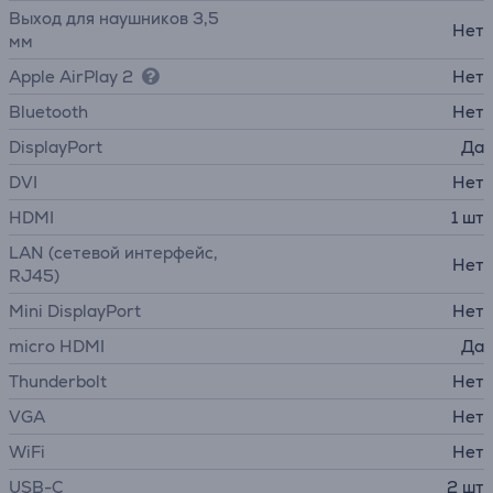
Выход для наушников 3,5
Нет
мм
Apple AirPlay 2
Нет
Bluetooth
Нет
DisplayPort
Да
DVI
Нет
HDMI
1 шт
LAN (сетевой интерфейс,
Нет
RJ45)
Mini DisplayPort
Нет
micro HDMI
Да
Thunderbolt
Нет
VGA
Нет
WiFi
Нет
USB-C
2 шт