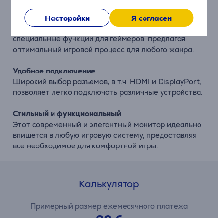
Функции для геймеров
Насторойки
Я согласен
Монитор Samsung Odyssey OLED G9 имеет
специальные функции для геймеров, предлагая
оптимальный игровой процесс для любого жанра.
Удобное подключение
Широкий выбор разъемов, в т.ч. HDMI и DisplayPort,
позволяет легко подключать различные устройства.
Стильный и функциональный
Этот современный и элегантный монитор идеально
впишется в любую игровую систему, предоставляя
все необходимое для комфортной игры.
Калькулятор
Примерный размер ежемесячного платежа