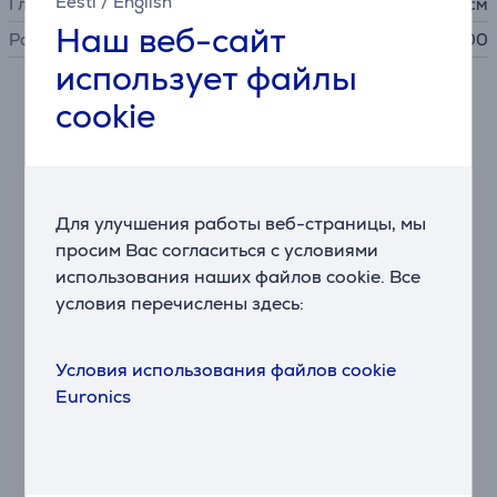
Eesti
/
English
Глубина без подставки
18,08 см
Наш веб-сайт
Размер крепления VESA
100 x 100
использует файлы
cookie
Описание
Развлечения в высоком разрешении
49-дюймовый экран Dual QHD обеспечивает
впечатляющую четкость и детализацию, поднимая
Для улучшения работы веб-страницы, мы
Ваш игровой опыт на новый уровень.
просим Вас согласиться с условиями
использования наших файлов cookie. Все
Исключительная частота обновления
условия перечислены здесь:
Частота обновления 240 Гц обеспечивает
невероятно плавное и точное изображение,
позволяя максимально наслаждаться каждым
Условия использования файлов cookie
моментом игры.
Euronics
Иммерсивная изогнутая конструкция
Изогнутый экран создает иммерсивный игровой
опыт, помещая Вас в центр событий.