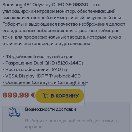
Samsung 49" Odyssey OLED G9 G93SD – это
ультраширокий игровой монитор, обеспечивающий
высококачественный и иммерсивный визуальный опыт.
Габариты и выдающееся качество изображения делают
его идеальным выбором как для страстных геймеров,
так и для профессиональных творцов, которым нужна
отличная цветопередача и детализация.
• 49-дюймовый изогнутый экран
• Разрешение Dual QHD (5120x1440)
• Частота обновления 240 Гц
• VESA DisplayHDR™ Trueblack 400
• Освещение CoreSync и CoreLighting+
899.99
€
Информационный лист
В КОРЗИНУ
Возможности доставки
Выберите подходящий способ доставки в
корзине