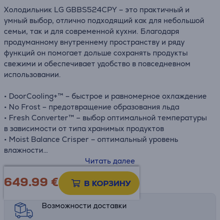
Холодильник
LG
GBBS524CPY – это практичный и
умный выбор, отлично подходящий как для небольшой
семьи, так и для современной кухни. Благодаря
продуманному внутреннему пространству и ряду
функций он помогает дольше сохранять продукты
свежими и обеспечивает удобство в повседневном
использовании.
• DoorCooling+™ – быстрое и равномерное охлаждение
• No Frost – предотвращение образования льда
• Fresh Converter™ – выбор оптимальной температуры
в зависимости от типа хранимых продуктов
• Moist Balance Crisper – оптимальный уровень
влажности
• LINEAR Cooling – точная регулировка температуры
Читать далее
• Metal Fresh (с каналом)
649.99
€
Информационный лист
В КОРЗИНУ
Возможности доставки