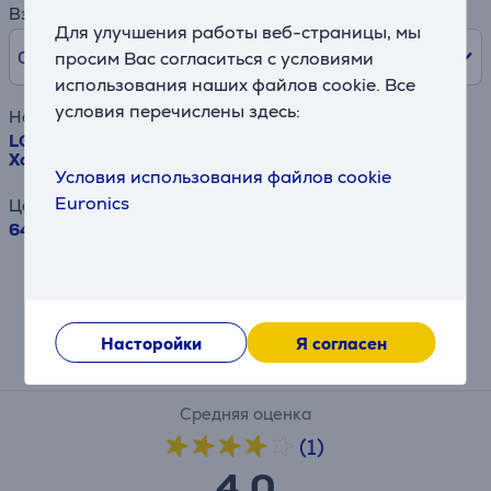
Взнос
Для улучшения работы веб-страницы, мы
0% /
0 €
просим Вас согласиться с условиями
использования наших файлов cookie. Все
условия перечислены здесь:
Наименование товара
LG, NoFrost, 375 л, высота 203 см, cеребристый -
Холодильник
Условия использования файлов cookie
Euronics
Цена
649.99 €
Результат является приблизительным и
может отличаться от предлагаемых Вам
условий.
Насторойки
Я согласен
Отзывы
Средняя оценка
(1)
4,0