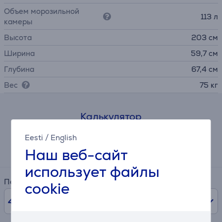
Объем морозильной
113 л
камеры
Высота
203 см
Ширина
59,7 см
Глубина
67,4 см
Вес
75 кг
Калькулятор
Eesti
/
English
Примерный размер ежемесячного платежа
22 €
Наш веб-сайт
использует файлы
Период
cookie
48
мес.