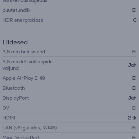
värskendussagedus
puutetundlik
Ei
HDR energiaklass
G
Liidesed
3,5 mm heli sisend
Ei
3,5 mm kõrvaklappide
Jah
väljund
Apple AirPlay 2
Ei
Bluetooth
Ei
DisplayPort
Jah
DVI
Ei
HDMI
2 tk
LAN (võrguliides, RJ45)
Ei
Mini DisplayPort
Ei