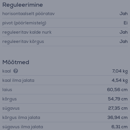
Reguleerimine
horisontaalselt pööratav
Jah
pivot (pöörlemistelg)
Ei
reguleeritav kalde nurk
Jah
reguleeritav kõrgus
Jah
Mõõtmed
kaal
7,04 kg
kaal ilma jalata
4,54 kg
laius
60,56 cm
kõrgus
54,79 cm
sügavus
27,35 cm
kõrgus ilma jalata
36,94 cm
sügavus ilma jalata
6,31 cm