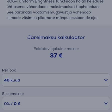
ROG-i Uniform Brightness funktsioon hoiab heleduse
ühtlasena, vähendades maksimaalset tippheledust.
See parandab vaatamismugavust ja vähendab
silmade väsimist pikemate mängusessioonide ajal.
Järelmaksu kalkulaator
Eeldatav igakuine makse
37 €
Periood
48
kuud
Sissemakse
0% /
0 €