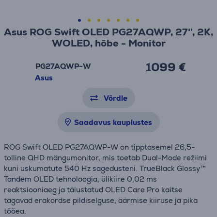
Asus ROG Swift OLED PG27AQWP, 27'', 2K,
WOLED, hõbe - Monitor
1099 €
PG27AQWP-W
Asus
Võrdle
Saadavus kauplustes
ROG Swift OLED PG27AQWP-W on tipptasemel 26,5-
tolline QHD mängumonitor, mis toetab Dual-Mode režiimi
kuni uskumatute 540 Hz sagedusteni. TrueBlack Glossy™
Tandem OLED tehnoloogia, ülikiire 0,02 ms
reaktsiooniaeg ja täiustatud OLED Care Pro kaitse
tagavad erakordse pildiselguse, äärmise kiiruse ja pika
tööea.