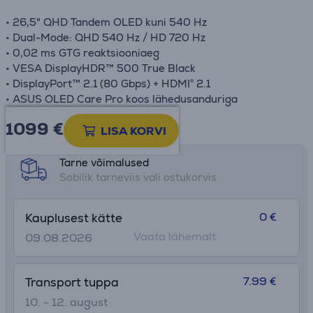
• 26,5" QHD Tandem OLED kuni 540 Hz
• Dual-Mode: QHD 540 Hz / HD 720 Hz
• 0,02 ms GTG reaktsiooniaeg
• VESA DisplayHDR™ 500 True Black
• DisplayPort™ 2.1 (80 Gbps) + HDMI® 2.1
• ASUS OLED Care Pro koos lähedusanduriga
1099 €
Toote teabeleht
LISA KORVI
Tarne võimalused
Sobilik tarneviis vali ostukorvis
0 €
Kauplusest kätte
Vaata lähemalt
09.08.2026
7.99 €
Transport tuppa
10. - 12. august