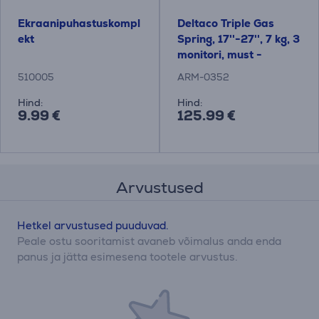
Ekraanipuhastuskompl
Deltaco Triple Gas
ekt
Spring, 17''-27'', 7 kg, 3
monitori, must -
Monitori lauakinnitus
510005
ARM-0352
Hind:
Hind:
9.99 €
125.99 €
Arvustused
Hetkel arvustused puuduvad.
Peale ostu sooritamist avaneb võimalus anda enda
panus ja jätta esimesena tootele arvustus.