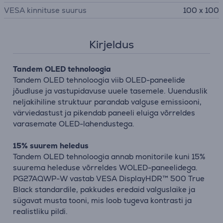
VESA kinnituse suurus
100 x 100
Kirjeldus
Tandem OLED tehnoloogia
Tandem OLED tehnoloogia viib OLED-paneelide
jõudluse ja vastupidavuse uuele tasemele. Uuenduslik
neljakihiline struktuur parandab valguse emissiooni,
värviedastust ja pikendab paneeli eluiga võrreldes
varasemate OLED-lahendustega.
15% suurem heledus
Tandem OLED tehnoloogia annab monitorile kuni 15%
suurema heleduse võrreldes WOLED-paneelidega.
PG27AQWP-W vastab VESA DisplayHDR™ 500 True
Black standardile, pakkudes eredaid valguslaike ja
sügavat musta tooni, mis loob tugeva kontrasti ja
realistliku pildi.