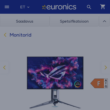
ET
Saadavus
Spetsifikatsioon
Monitorid
A
F
F
G