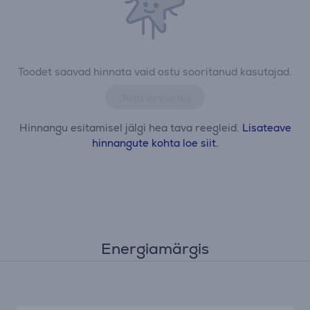
Toodet saavad hinnata vaid ostu sooritanud kasutajad.
Jäta arvustus
Hinnangu esitamisel jälgi hea tava reegleid.
Lisateave
hinnangute kohta loe siit.
Energiamärgis