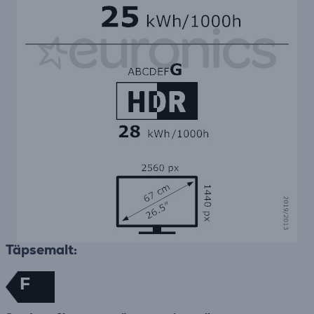
Täpsemalt:
F