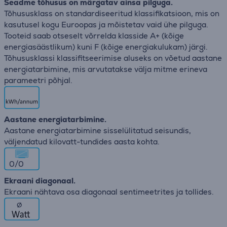
Seadme tõhusus on märgatav ainsa pilguga.
Tõhususklass on standardiseeritud klassifikatsioon, mis on
kasutusel kogu Euroopas ja mõistetav vaid ühe pilguga.
Tooteid saab otseselt võrrelda klasside A+ (kõige
energiasäästlikum) kuni F (kõige energiakulukam) järgi.
Tõhususklassi klassifitseerimise aluseks on võetud aastane
energiatarbimine, mis arvutatakse välja mitme erineva
parameetri põhjal.
Aastane energiatarbimine.
Aastane energiatarbimine sisselülitatud seisundis,
väljendatud kilovatt-tundides aasta kohta.
0/0
Ekraani diagonaal.
Ekraani nähtava osa diagonaal sentimeetrites ja tollides.
∅