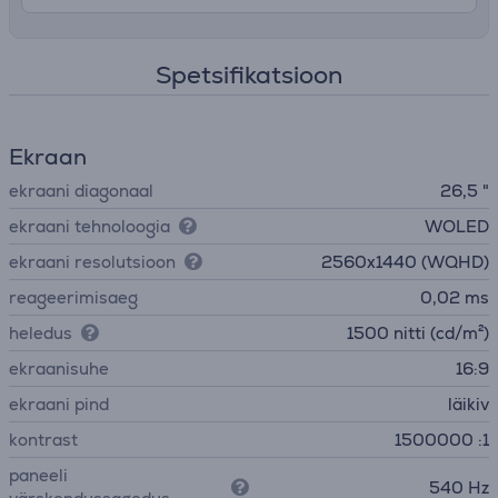
Spetsifikatsioon
Ekraan
ekraani diagonaal
26,5 "
ekraani tehnoloogia
WOLED
ekraani resolutsioon
2560x1440 (WQHD)
reageerimisaeg
0,02 ms
heledus
1500 nitti (cd/m²)
ekraanisuhe
16:9
ekraani pind
läikiv
kontrast
1500000 :1
paneeli
540 Hz